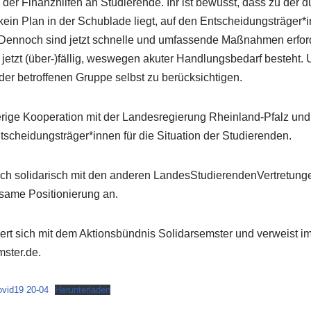
r Finanzhilfen an Studierende. Ihr ist bewusst, dass zu der 
ein Plan in der Schublade liegt, auf den Entscheidungsträger*
 Dennoch sind jetzt schnelle und umfassende Maßnahmen erford
jetzt (über-)fällig, weswegen akuter Handlungsbedarf besteht. 
der betroffenen Gruppe selbst zu berücksichtigen.
rige Kooperation mit der Landesregierung Rheinland-Pfalz und
scheidungsträger*innen für die Situation der Studierenden.
ich solidarisch mit den anderen LandesStudierendenVertretun
same Positionierung an.
ert sich mit dem Aktionsbündnis Solidarsemster und verweist im
mster.de.
ovid19 20-04
Herunterladen