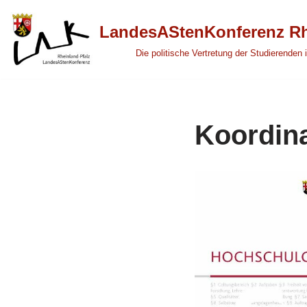
LandesAStenKonferenz Rh
Zum
Die politische Vertretung der Studierenden 
Inhalt
springen
Koordina