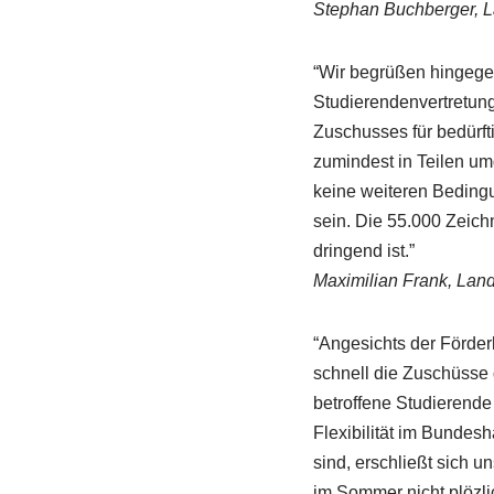
Stephan Buchberger, 
“Wir begrüßen hingegen
Studierendenvertretung
Zuschusses für bedürf
zumindest in Teilen umg
keine weiteren Bedingu
sein. Die 55.000 Zeichn
dringend ist.”
Maximilian Frank, Lan
“Angesichts der Förde
schnell die Zuschüsse
betroffene Studierende
Flexibilität im Bundes
sind, erschließt sich u
im Sommer nicht plözl