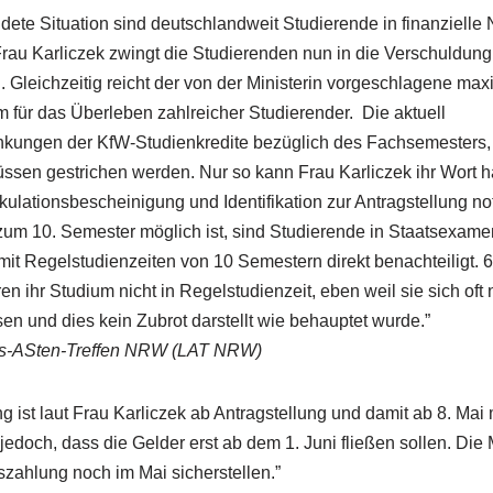
dete Situation sind deutschlandweit Studierende in finanzielle 
au Karliczek zwingt die Studierenden nun in die Verschuldung
. Gleichzeitig reicht der von der Ministerin vorgeschlagene ma
m für das Überleben zahlreicher Studierender. Die aktuell
nkungen der KfW-Studienkredite bezüglich des Fachsemesters, 
ssen gestrichen werden. Nur so kann Frau Karliczek ihr Wort h
kulationsbescheinigung und Identifikation zur Antragstellung n
 zum 10. Semester möglich ist, sind Studierende in Staatsexame
t Regelstudienzeiten von 10 Semestern direkt benachteiligt. 6
en ihr Studium nicht in Regelstudienzeit, eben weil sie sich o
en und dies kein Zubrot darstellt wie behauptet wurde.”
des-ASten-Treffen NRW (LAT NRW)
 ist laut Frau Karliczek ab Antragstellung und damit ab 8. Mai 
edoch, dass die Gelder erst ab dem 1. Juni fließen sollen. Die 
szahlung noch im Mai sicherstellen.”