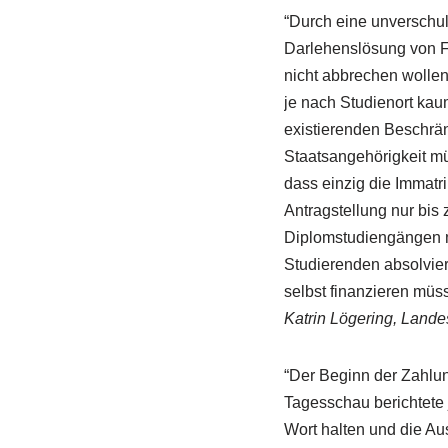
“Durch eine unverschul
Darlehenslösung von Fr
nicht abbrechen wollen
je nach Studienort kau
existierenden Beschrä
Staatsangehörigkeit mü
dass einzig die Immatri
Antragstellung nur bis
Diplomstudiengängen mi
Studierenden absolvier
selbst finanzieren müss
Katrin Lögering, Lan
“Der Beginn der Zahlung
Tagesschau berichtete j
Wort halten und die Au