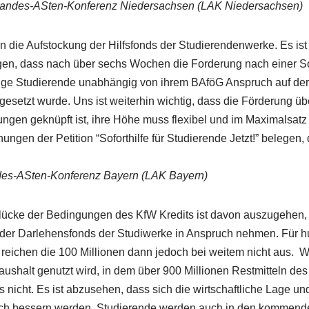
Landes-ASten-Konferenz Niedersachsen (LAK Niedersachsen)
 die Aufstockung der Hilfsfonds der Studierendenwerke. Es ist 
en, dass nach über sechs Wochen die Forderung nach einer Sof
tige Studierende unabhängig von ihrem BAföG Anspruch auf der
esetzt wurde. Uns ist weiterhin wichtig, dass die Förderung üb
ngen geknüpft ist, ihre Höhe muss flexibel und im Maximalsatz
ungen der Petition “Soforthilfe für Studierende Jetzt!” belegen,
des-ASten-Konferenz Bayern (LAK Bayern)
rlücke der Bedingungen des KfW Kredits ist davon auszugehen,
 der Darlehensfonds der Studiwerke in Anspruch nehmen. Für 
 reichen die 100 Millionen dann jedoch bei weitem nicht aus. W
haushalt genutzt wird, in dem über 900 Millionen Restmitteln d
ns nicht. Es ist abzusehen, dass sich die wirtschaftliche Lage u
ich bessern werden, Studierende werden auch in den kommend