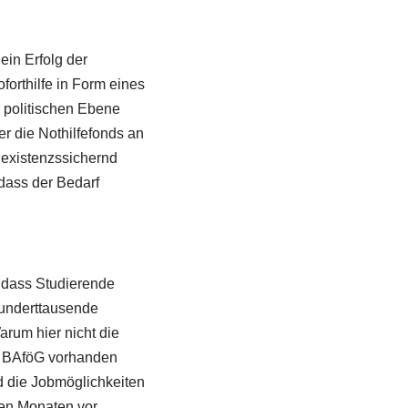
ein Erfolg der
orthilfe in Form eines
 politischen Ebene
er die Nothilfefonds an
 existenzssichernd
 dass der Bedarf
 dass Studierende
hunderttausende
arum hier nicht die
es BAföG vorhanden
nd die Jobmöglichkeiten
en Monaten vor