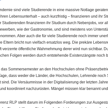
demie sind viele Studierende in eine massive Notlage geraten
hren Lebensunterhalt – auch kurzfristig – finanzieren und ihr S
er Studierenden finanzieren ihr Studium durch Nebenjobs, vor al
Gewerben, wie der Gastronomie, und sind meistens von Unterst
nommen. Aber auch die für viele Studierende noch immer unerlä
e Eltern bricht nun vielfach ersatzlos weg. Die prekäre Lebensrea
ft verzerrte öffentliche Wahrnehmung derer wird nun sichtbar. 
schen Folgen werden durch entstehende Existenzängste noch be
it das Sommersemester an den Hochschulen ohne Präsenzbetrie
zu Tage, dass weder die Länder, die Hochschulen, Lehrende noch
 sind. Die Versäumnisse in der Digitalisierung der letzten Jahr
lt und koordiniert nachzurüsten. Mängel müssen klar benannt u
enz RLP stellt darum im Folgenden Forderungen zur Ausgesta